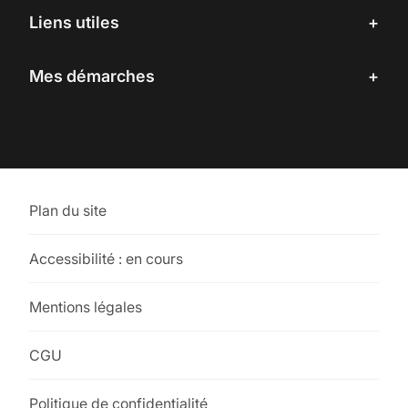
Liens utiles
Mes démarches
Mes démarches
Agenda des évènements
Location salle communale
État civil
Questions fréquentes
Associations
Identité
Nous contacter
Professionnels locaux
Plan du site
Citoyenneté
Accessibilité : en cours
Population
Mentions légales
Urbanisme
CGU
Politique de confidentialité